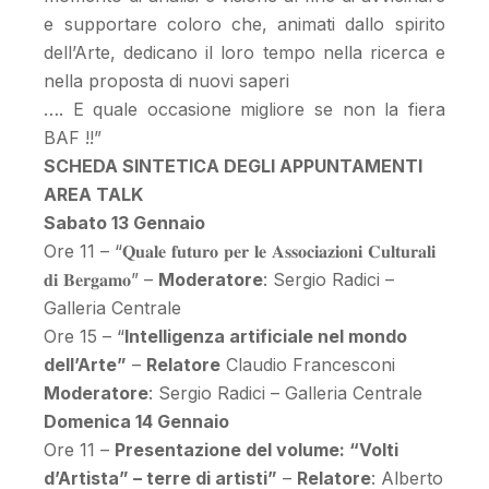
e supportare coloro che, animati dallo spirito
dell’Arte, dedicano il loro tempo nella ricerca e
nella proposta di nuovi saperi
…. E quale occasione migliore se non la fiera
BAF !!”
SCHEDA SINTETICA DEGLI APPUNTAMENTI
AREA TALK
Sabato 13 Gennaio
Ore 11 – “𝐐𝐮𝐚𝐥𝐞 𝐟𝐮𝐭𝐮𝐫𝐨 𝐩𝐞𝐫 𝐥𝐞 𝐀𝐬𝐬𝐨𝐜𝐢𝐚𝐳𝐢𝐨𝐧𝐢 𝐂𝐮𝐥𝐭𝐮𝐫𝐚𝐥𝐢
𝐝𝐢 𝐁𝐞𝐫𝐠𝐚𝐦𝐨” –
Moderatore
: Sergio Radici –
Galleria Centrale
Ore 15 – “
Intelligenza artificiale nel mondo
dell’Arte”
–
Relatore
Claudio Francesconi
Moderatore
: Sergio Radici – Galleria Centrale
Domenica 14 Gennaio
Ore 11 –
Presentazione del volume: “Volti
d’Artista” – terre di artisti”
–
Relatore
: Alberto