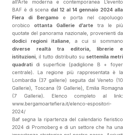
all’Arte moderna e contemporanea L’evento
BAF è di scena
dal 12 al 14 gennaio 2024 alla
Fiera di Bergamo
e porta nel capoluogo
orobico
ottanta Gallerie d’arte
tra le più
quotate del panorama nazionale, provenienti da
dodici regioni italiane
, a cui si sommano
diverse realtà tra editoria, librerie e
istituzioni
, il tutto distribuito su
settemila metri
quadrati
di superficie (padiglione B + foyer
centrale). La regione più rappresentata è la
Lombardia (37 gallerie) seguita dal Veneto (10
Gallerie), Toscana (9 Gallerie), Emilia Romagna
(7 Gallerie). Elenco completo al link:
www.bergamoartefiera.it/elenco-espositori-
2024/
Baf segna la ripartenza del calendario fieristico
2024 di Promoberg e di un settore che ha una
importanza strategica nel nostro paese. Arrivati