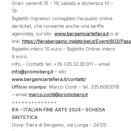
Orari: venerdì 15 – 19; sabato e domenica 10 –
19
Biglietto Ingresso: consigliato l’acquisto online
dei ticket, che consente anche una tariffa
agevolata, sul sito
www.bergamoartefiera.it
o al
link:
https://fierabergamo.midaticket.it/Event/803/Pas
Biglietto intero 10 euro – Biglietto Online: intero
9 euro.
Info – Contatti: tel. +39 035.32.30.911 – email
info@promoberg.it
– sito
www.bergamoartefiera.it/contatti/
Ufficio stampa
: Marco Conti – tel. 335.8082018
– email
marco.conti@promoberg.it
++++++++++++++
IFA – ITALIAN FINE ARTE 2024 – SCHEDA
SINTETICA
Dove: Fiera di Bergamo, via Lunga – 24125