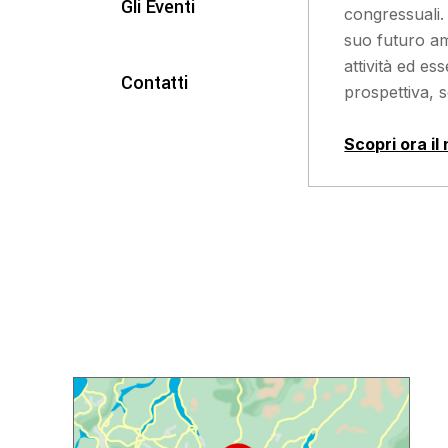
Gli Eventi
congressuali.
suo futuro am
attività ed es
Contatti
prospettiva, 
Scopri ora il