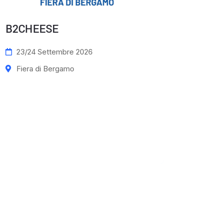
B2CHEESE
Fiera 
arti 
23/24 Settembre 2026
1/4 
Fiera di Bergamo
Fier