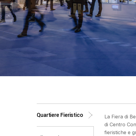
ile in modo
loce
Quartiere Fieristico
La Fiera di B
di Centro Con
fieristiche e 