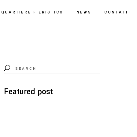
o
QUARTIERE FIERISTICO
NEWS
CONTATTI
ssi
ne
Polo Espositivo
Centro Congressi
Documentazione
Featured post