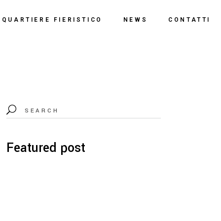
o
QUARTIERE FIERISTICO
NEWS
CONTATTI
ssi
ne
Polo Espositivo
Centro Congressi
Documentazione
Featured post