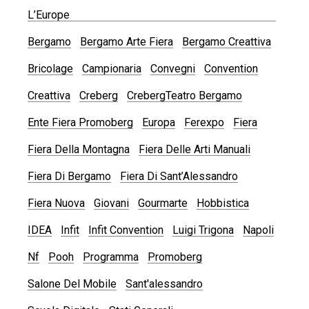
L’Europe
Bergamo
Bergamo Arte Fiera
Bergamo Creattiva
Bricolage
Campionaria
Convegni
Convention
Creattiva
Creberg
CrebergTeatro Bergamo
Ente Fiera Promoberg
Europa
Ferexpo
Fiera
Fiera Della Montagna
Fiera Delle Arti Manuali
Fiera Di Bergamo
Fiera Di Sant’Alessandro
Fiera Nuova
Giovani
Gourmarte
Hobbistica
IDEA
Infit
Infit Convention
Luigi Trigona
Napoli
Nf
Pooh
Programma
Promoberg
Salone Del Mobile
Sant'alessandro