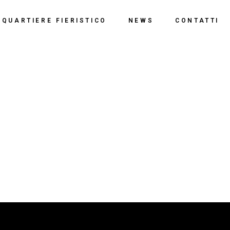
o
QUARTIERE FIERISTICO
NEWS
CONTATTI
ssi
ne
Polo Espositivo
Centro Congressi
Documentazione