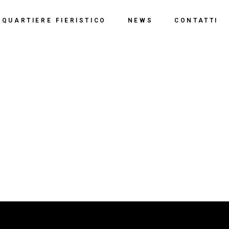
o
QUARTIERE FIERISTICO
NEWS
CONTATTI
ssi
ne
Polo Espositivo
Centro Congressi
Documentazione