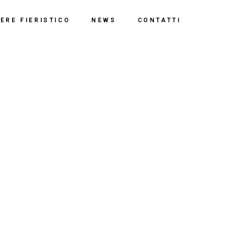
ERE FIERISTICO
NEWS
CONTATTI
i
sitivo
ongressi
azione