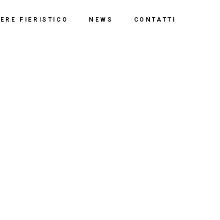
ERE FIERISTICO
NEWS
CONTATTI
i
sitivo
ongressi
azione