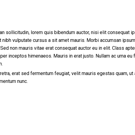
ean sollicitudin, lorem quis bibendum auctor, nisi elit consequat 
met nibh vulputate cursus a sit amet mauris. Morbi accumsan ipsum
 Sed non mauris vitae erat consequat auctor eu in elit. Class apten
 per inceptos himenaeos. Mauris in erat justo. Nullam ac urna eu f
n.
tra, erat sed fermentum feugiat, velit mauris egestas quam, ut
rmentum nunc.