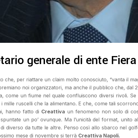
etario generale di ente Fie
 che, per riattare un claim molto conosciuto, “vanta il ma
 premiano noi organizzatori, ma anche il pubblico che, dal 
ta, come un fiume nel quale confluiscono diversi rivoli. Se l
i mille ruscelli che la alimentano. E che, come tali scorrono
nni, hanno fatto di
Creattiva
un fenomeno non solo di costu
spuntate un po’ ovunque. Ma l’unicità del format, unito alla
di diverso da tutte le altre. Penso così allo sbarco nel gol
ossimo mese di novembre si terrà
Creattiva Napoli.