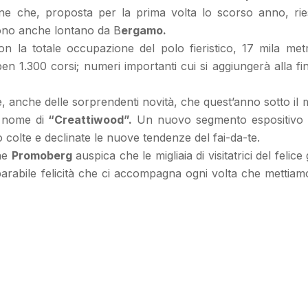
ne che, proposta per la prima volta lo scorso anno, rie
gono anche lontano da B
ergamo.
n la totale occupazione del polo fieristico, 17 mila metr
ben 1.300 corsi; numeri importanti cui si aggiungerà alla fin
 anche delle sorprendenti novità, che quest’anno sotto i
l nome di
“Creattiwood”.
Un nuovo segmento espositivo c
o colte e declinate le nuove tendenze del fai-da-te.
he
Promoberg
auspica che le migliaia di visitatrici del felic
mparabile felicità che ci accompagna ogni volta che mettia