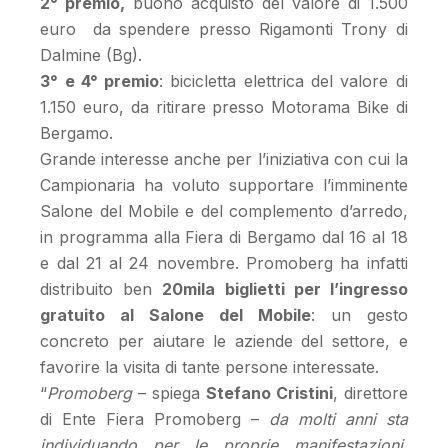
2° premio,
buono acquisto del valore di 1.500
euro da spendere presso Rigamonti Trony di
Dalmine (Bg).
3° e 4° premio
: bicicletta elettrica del valore di
1.150 euro, da ritirare presso Motorama Bike di
Bergamo.
Grande interesse anche per l’iniziativa con cui la
Campionaria ha voluto supportare l’imminente
Salone del Mobile e del complemento d’arredo,
in programma alla Fiera di Bergamo dal 16 al 18
e dal 21 al 24 novembre. Promoberg ha infatti
distribuito ben
20mila biglietti per l’ingresso
gratuito al Salone del Mobile
: un gesto
concreto per aiutare le aziende del settore, e
favorire la visita di tante persone interessate.
“
Promoberg
– spiega
Stefano Cristini
, direttore
di Ente Fiera Promoberg –
da molti anni sta
individuando per le proprie manifestazioni,