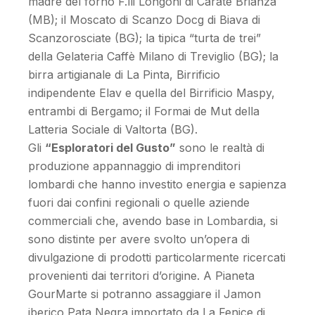
madre del forno F.lli Longoni di Carate Brianza
(MB); il Moscato di Scanzo Docg di Biava di
Scanzorosciate (BG); la tipica “turta de trei”
della Gelateria Caffè Milano di Treviglio (BG); la
birra artigianale di La Pinta, Birrificio
indipendente Elav e quella del Birrificio Maspy,
entrambi di Bergamo; il Formai de Mut della
Latteria Sociale di Valtorta (BG).
Gli
“Esploratori del Gusto”
sono le realtà di
produzione appannaggio di imprenditori
lombardi che hanno investito energia e sapienza
fuori dai confini regionali o quelle aziende
commerciali che, avendo base in Lombardia, si
sono distinte per avere svolto un’opera di
divulgazione di prodotti particolarmente ricercati
provenienti dai territori d’origine. A Pianeta
GourMarte si potranno assaggiare il Jamon
iberico Pata Negra importato da La Fenice di