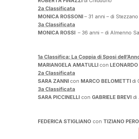
ROBERTA FINAZZI
di Chiuduno
2a Classificata
MONICA ROSSONI
– 31 anni – di Stezzano
3a Classificata
MONICA ROSSI
– 36 anni – di Almenno S
1a Classifica: La Coppia di Sposi dell’Ann
MARIANGELA AMATULLI
con
LEONARDO
2a Classificata
SARA ZANNI
con
MARCO BELOMETTI
di 
3a Classificata
SARA PICCINELLI
con
GABRIELE BREVI
di 
FEDERICA STIGLIANO
con
TIZIANO PERO