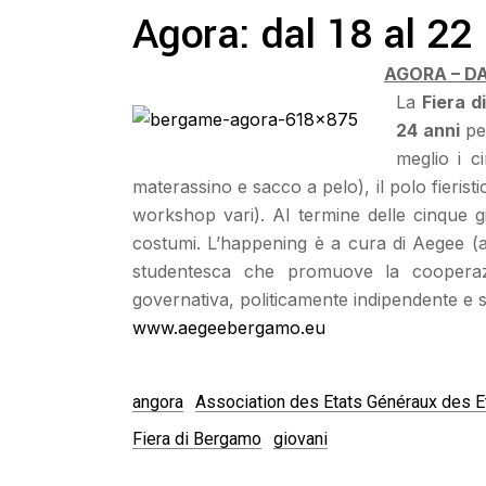
Agora: dal 18 al 2
AGORA – DA
La
Fiera d
24 anni
per
meglio i c
materassino e sacco a pelo), il polo fieristic
workshop vari). Al termine delle cinque gi
costumi. L’happening è a cura di Aegee (
studentesca che promuove la cooperazi
governativa, politicamente indipendente e se
www.aegeebergamo.eu
angora
Association des Etats Généraux des Et
Fiera di Bergamo
giovani