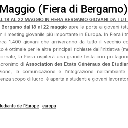
2 Maggio (Fiera di Bergamo)
L 18 AL 22 MAGGIO IN FIERA BERGAMO GIOVANI DA TU
i Bergamo dal 18 al 22 maggio
apre le porte ai giovani (stu
 il meeting giovanile più importante in Europa. In Fiera i tre
irca 1.400 giovani che arriveranno da tutto il vecchio c
o è ottimale per le altre principali richieste dell’iniziativa (
ornate, la Fiera ospiterà una grande festa con protagonisti
acronimo di
Association des Etats Généraux des Etudian
one, la comunicazione e l’integrazione nell’ambient
nza scopo di lucro, è aperta a studenti e giovani lavoratori d
udiants de l’Europe
europa