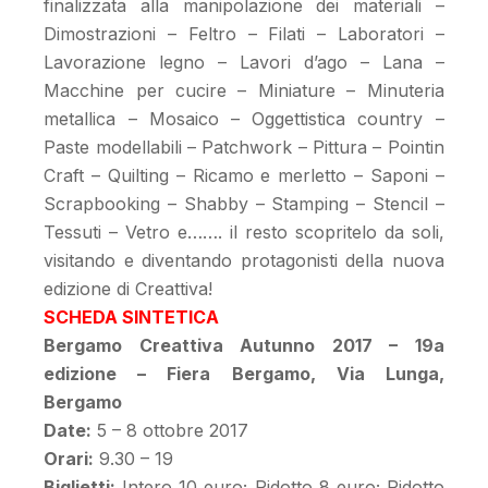
finalizzata alla manipolazione dei materiali –
Dimostrazioni – Feltro – Filati – Laboratori –
Lavorazione legno – Lavori d’ago – Lana –
Macchine per cucire – Miniature – Minuteria
metallica – Mosaico – Oggettistica country –
Paste modellabili – Patchwork – Pittura – Pointin
Craft – Quilting – Ricamo e merletto – Saponi –
Scrapbooking – Shabby – Stamping – Stencil –
Tessuti – Vetro e……. il resto scopritelo da soli,
visitando e diventando protagonisti della nuova
edizione di Creattiva!
SCHEDA SINTETICA
Bergamo Creattiva Autunno 2017 – 19a
edizione – Fiera Bergamo, Via Lunga,
Bergamo
Date:
5 – 8 ottobre 2017
Orari:
9.30 – 19
Biglietti:
Intero 10 euro; Ridotto 8 euro; Ridotto