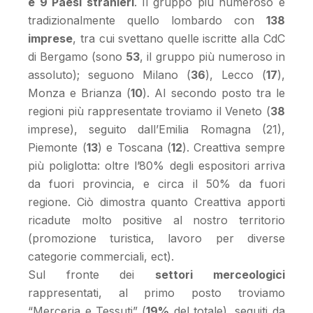
e 9 Paesi stranieri
. Il gruppo più numeroso è
tradizionalmente quello lombardo con
138
imprese
, tra cui svettano quelle iscritte alla CdC
di Bergamo (sono
53
, il gruppo più numeroso in
assoluto); seguono Milano (
36
), Lecco (
17
),
Monza e Brianza (
10
). Al secondo posto tra le
regioni più rappresentate troviamo il Veneto (
38
imprese), seguito dall’Emilia Romagna (21),
Piemonte (
13
) e Toscana (
12
). Creattiva sempre
più poliglotta: oltre l’80% degli espositori arriva
da fuori provincia, e circa il 50% da fuori
regione. Ciò dimostra quanto Creattiva apporti
ricadute molto positive al nostro territorio
(promozione turistica, lavoro per diverse
categorie commerciali, ect).
Sul fronte dei
settori merceologici
rappresentati, al primo posto troviamo
“Merceria e Tessuti” (
19%
del totale), seguiti da