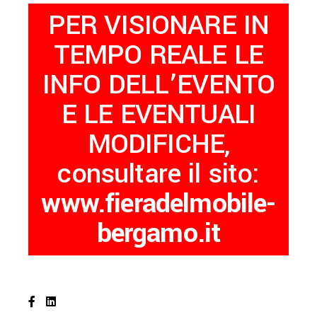
PER VISIONARE IN
TEMPO REALE LE
INFO DELL’EVENTO
E LE EVENTUALI
MODIFICHE,
consultare il sito:
www.fieradelmobile-
bergamo.it