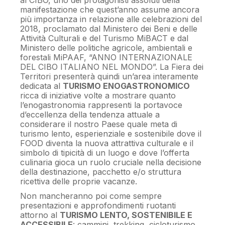
al CIBO, uno dei protagonisti assoluti della
manifestazione che quest’anno assume ancora
più importanza in relazione alle celebrazioni del
2018, proclamato dal Ministero dei Beni e delle
Attività Culturali e del Turismo MiBACT e dal
Ministero delle politiche agricole, ambientali e
forestali MiPAAF, “ANNO INTERNAZIONALE
DEL CIBO ITALIANO NEL MONDO”. La Fiera dei
Territori presenterà quindi un’area interamente
dedicata al
TURISMO ENOGASTRONOMICO
ricca di iniziative volte a mostrare quanto
l’enogastronomia rappresenti la portavoce
d’eccellenza della tendenza attuale a
considerare il nostro Paese quale meta di
turismo lento, esperienziale e sostenibile dove il
FOOD diventa la nuova attrattiva culturale e il
simbolo di tipicità di un luogo e dove l’offerta
culinaria gioca un ruolo cruciale nella decisione
della destinazione, pacchetto e/o struttura
ricettiva delle proprie vacanze.
Non mancheranno poi come sempre
presentazioni e approfondimenti ruotanti
attorno al
TURISMO LENTO, SOSTENIBILE E
ACCESSIBILE
: cammini, trekking, cicloturismo,