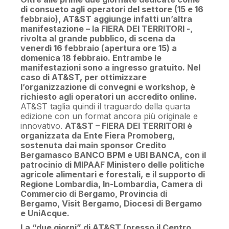
di consueto agli operatori del settore (15 e 16
febbraio), AT&ST aggiunge infatti un’altra
manifestazione – la FIERA DEI TERRITORI -,
rivolta al grande pubblico, di scena da
venerdì 16 febbraio (apertura ore 15) a
domenica 18 febbraio. Entrambe le
manifestazioni sono a ingresso gratuito. Nel
caso di AT&ST, per ottimizzare
l’organizzazione di convegni e workshop, è
richiesto agli operatori un accredito online.
AT&ST taglia quindi il traguardo della quarta
edizione con un format ancora più originale e
innovativo.
AT&ST – FIERA DEI TERRITORI è
organizzata da Ente Fiera Promoberg,
sostenuta dai main sponsor Credito
Bergamasco BANCO BPM e UBI BANCA, con il
patrocinio di MIPAAF Ministero delle politiche
agricole alimentari e forestali, e il supporto di
Regione Lombardia, In-Lombardia, Camera di
Commercio di Bergamo, Provincia di
Bergamo, Visit Bergamo, Diocesi di Bergamo
e UniAcque.
La “due giorni” di AT&ST (presso il Centro