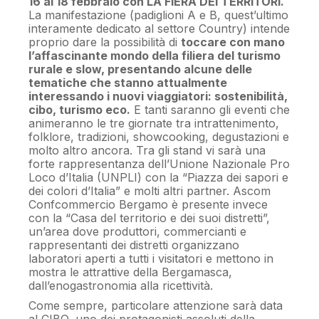
16 al 18 febbraio con LA FIERA DEI TERRITORI.
La manifestazione (padiglioni A e B, quest’ultimo
interamente dedicato al settore Country) intende
proprio dare la possibilità di
toccare con mano
l’affascinante mondo della filiera del turismo
rurale e slow, presentando alcune delle
tematiche che stanno attualmente
interessando i nuovi viaggiatori: sostenibilità,
cibo, turismo eco.
E tanti saranno gli eventi che
animeranno le tre giornate tra intrattenimento,
folklore, tradizioni, showcooking, degustazioni e
molto altro ancora. Tra gli stand vi sarà una
forte rappresentanza dell’Unione Nazionale Pro
Loco d’Italia (UNPLI) con la “Piazza dei sapori e
dei colori d’Italia” e molti altri partner. Ascom
Confcommercio Bergamo è presente invece
con la “Casa del territorio e dei suoi distretti”,
un’area dove produttori, commercianti e
rappresentanti dei distretti organizzano
laboratori aperti a tutti i visitatori e mettono in
mostra le attrattive della Bergamasca,
dall’enogastronomia alla ricettività.
Come sempre, particolare attenzione sarà data