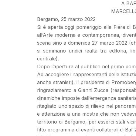
A BAF
MARCELLO
Bergamo, 25 marzo 2022
Si è aperta oggi pomeriggio alla Fiera d
all’Arte moderna e contemporanea, diventat
scena sino a domenica 27 marzo 2022 (chius
si sommano undici realtà tra editoria, lib
centrale).
Dopo l’apertura al pubblico nel primo pomeri
Ad accogliere i rappresentanti delle istitu
anche stranieri), il presidente di Promobe
ringraziamento a Gianni Zucca (responsabil
dinamiche imposte dall’emergenza sanitaria;
ritagliato uno spazio di rilievo nel panor
e attenzione a una mostra che non vedeva l’o
territorio di Bergamo, per esserci stati vi
fitto programma di eventi collaterali di Baf 