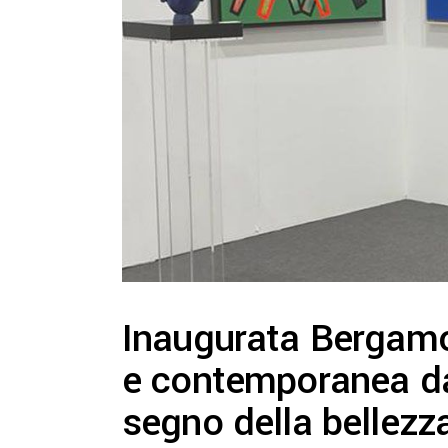
Inaugurata Bergamo 
e contemporanea da t
segno della bellezza