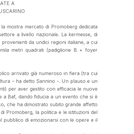
CATE A
BUSCARINO
, la mostra mercato di Promoberg dedicata
ettore a livello nazionale. La kermesse, di
ovenienti da undici regioni italiane, a cui
temila metri quadrati (padiglione B + foyer
lico arrivato già numeroso in fiera (tra cui
cultura – ha detto Sannino -. Un plauso e un
ti) per aver gestito con efficacia le nuove
re a Baf, dando fiducia a un evento che si è
co, che ha dimostrato subito grande affetto
i Promoberg, la politica e le istituzioni del
al pubblico di emozionarsi con le opere e il