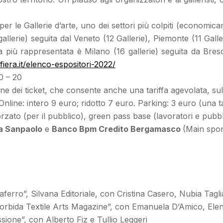
er le Gallerie d’arte, uno dei settori più colpiti (economi
allerie) seguita dal Veneto (12 Gallerie), Piemonte (11 Gal
lla più rappresentata è Milano (16 gallerie) seguita da Bres
era.it/elenco-espositori-2022/
0 – 20
line dei ticket, che consente anche una tariffa agevolata, sul
i Online: intero 9 euro; ridotto 7 euro. Parking: 3 euro (una 
rzato (per il pubblico), green pass base (lavoratori e pubbl
a Sanpaolo
e
Banco Bpm Credito Bergamasco
(Main spon
iaferro”, Silvana Editoriale, con Cristina Casero, Nubia Tag
eMorbida Textile Arts Magazine”, con Emanuela D’Amico, Ele
ssione”, con Alberto Fiz e Tullio Leggeri