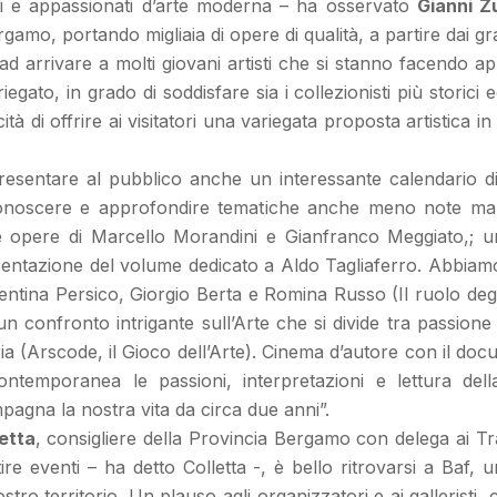
sti e appassionati d’arte moderna – ha osservato
Gianni Z
rgamo, portando migliaia di opere di qualità, a partire dai 
ad arrivare a molti giovani artisti che si stanno facendo a
to, in grado di soddisfare sia i collezionisti più storici ed 
tà di offrire ai visitatori una variegata proposta artistica i
sentare al pubblico anche un interessante calendario di 
onoscere e approfondire tematiche anche meno note ma di
 opere di Marcello Morandini e Gianfranco Meggiato,; un f
sentazione del volume dedicato a Aldo Tagliaferro. Abbiamo 
alentina Persico, Giorgio Berta e Romina Russo (Il ruolo degli
i (un confronto intrigante sull’Arte che si divide tra passio
ria (Arscode, il Gioco dell’Arte). Cinema d’autore con il doc
contemporanea le passioni, interpretazioni e lettura del
agna la nostra vita da circa due anni”.
etta
, consigliere della Provincia Bergamo con delega ai Tr
ire eventi – ha detto Colletta -, è bello ritrovarsi a Baf
stro territorio. Un plauso agli organizzatori e ai gallerist