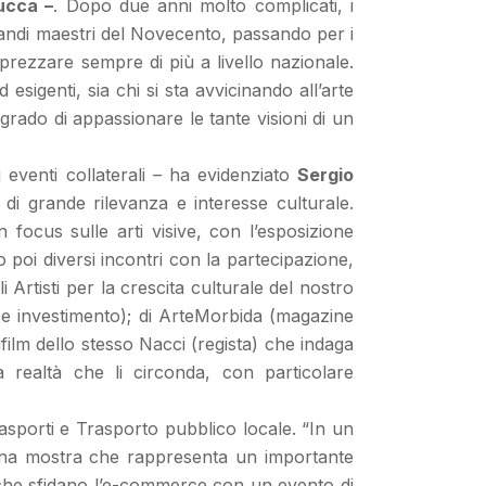
ucca –
. Dopo due anni molto complicati, i
grandi maestri del Novecento, passando per i
pprezzare sempre di più a livello nazionale.
esigenti, sia chi si sta avvicinando all’arte
n grado di appassionare le tante visioni di un
eventi collaterali – ha evidenziato
Sergio
 grande rilevanza e interesse culturale.
ocus sulle arti visive, con l’esposizione
poi diversi incontri con la partecipazione,
 Artisti per la crescita culturale del nostro
ne e investimento); di ArteMorbida (magazine
ufilm dello stesso Nacci (regista) che indaga
la realtà che li circonda, con particolare
asporti e Trasporto pubblico locale. “In un
, una mostra che rappresenta un importante
i, che sfidano l’e-commerce con un evento di