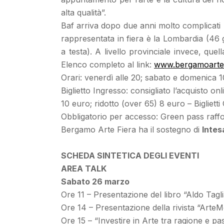
alta qualità”.
Baf arriva dopo due anni molto complicati p
rappresentata in fiera è la Lombardia (46 g
a testa). A livello provinciale invece, que
Elenco completo al link:
www.bergamoartefi
Orari: venerdì alle 20; sabato e domenica 1
Biglietto Ingresso: consigliato l’acquisto on
10 euro; ridotto (over 65) 8 euro – Bigliett
Obbligatorio per accesso: Green pass raffo
Bergamo Arte Fiera ha il sostegno di
Intes
SCHEDA SINTETICA DEGLI EVENTI
AREA TALK
Sabato 26 marzo
Ore 11 – Presentazione del libro “Aldo Tagl
Ore 14 – Presentazione della rivista “Art
Ore 15 – “Investire in Arte tra ragione e pa