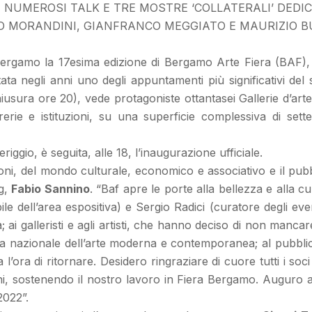
 NUMEROSI TALK E TRE MOSTRE ‘COLLATERALI’ DEDI
 MORANDINI, GIANFRANCO MEGGIATO E MAURIZIO 
i Bergamo la 17esima edizione di Bergamo Arte Fiera (BAF)
a negli anni uno degli appuntamenti più significativi del s
ura ore 20), vede protagoniste ottantasei Gallerie d’arte pr
rerie e istituzioni, su una superficie complessiva di set
ggio, è seguita, alle 18, l’inaugurazione ufficiale.
zioni, del mondo culturale, economico e associativo e il pubb
rg,
Fabio Sannino
. “Baf apre le porte alla bellezza e alla 
e dell’area espositiva) e Sergio Radici (curatore degli even
 ai galleristi e agli artisti, che hanno deciso di non manca
ama nazionale dell’arte moderna e contemporanea; al pubbli
ra di ritornare. Desidero ringraziare di cuore tutti i soci d
cini, sostenendo il nostro lavoro in Fiera Bergamo. Auguro 
2022”.