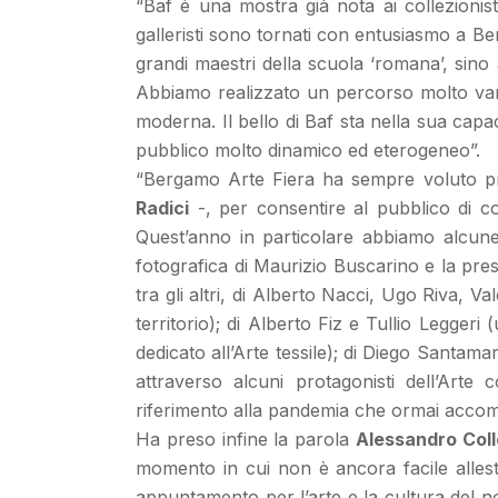
“Baf è una mostra già nota ai collezioni
galleristi sono tornati con entusiasmo a Be
grandi maestri della scuola ‘romana’, sino 
Abbiamo realizzato un percorso molto variega
moderna. Il bello di Baf sta nella sua capaci
pubblico molto dinamico ed eterogeneo”.
“Bergamo Arte Fiera ha sempre voluto pre
Radici
-, per consentire al pubblico di c
Quest’anno in particolare abbiamo alcune
fotografica di Maurizio Buscarino e la pre
tra gli altri, di Alberto Nacci, Ugo Riva, V
territorio); di Alberto Fiz e Tullio Legger
dedicato all’Arte tessile); di Diego Santama
attraverso alcuni protagonisti dell’Arte 
riferimento alla pandemia che ormai accomp
Ha preso infine la parola
Alessandro Coll
momento in cui non è ancora facile allest
appuntamento per l’arte e la cultura del no