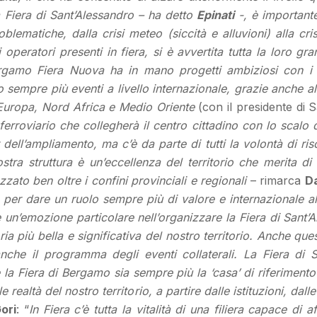
 Fiera di Sant’Alessandro – ha detto
Epinati
-, è importante
lematiche, dalla crisi meteo (siccità e alluvioni) alla c
 operatori presenti in fiera, si è avvertita tutta la loro g
gamo Fiera Nuova ha in mano progetti ambiziosi con i q
 sempre più eventi a livello internazionale, grazie anche al
a Europa, Nord Africa e Medio Oriente
(con il presidente di
ferroviario che collegherà il centro cittadino con lo scalo 
r dell’ampliamento, ma c’è da parte di tutti la volontà di ri
stra struttura è un’eccellenza del territorio che merita di
ezzato ben oltre i confini provinciali e regionali
– rimarca
Da
er dare un ruolo sempre più di valore e internazionale al
 un’emozione particolare nell’organizzare la Fiera di Sant’
ria più bella e significativa del nostro territorio. Anche q
 anche il programma degli eventi collaterali. La Fiera di
che la Fiera di Bergamo sia sempre più la ‘casa’ di riferimen
le realtà del nostro territorio, a partire dalle istituzioni, dal
ori
: “
In Fiera c’è tutta la vitalità di una filiera capace di 