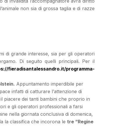
 di invalidità l’accompagnatore avrà diritto
l’animale non sia di grossa taglia e di razze
 di grande interesse, sia per gli operatori
amo. Di seguito quelli principali. Per il
ps://fieradisantalessandro.it/programma-
lstein.
Appuntamento imperdibile per
ce infatti di catturare l
’
attenzione di
 il piacere dei tanti bambini che proprio in
ri e gli operatori professionali a farsi
lmine nella giornata conclusiva di domenica,
la la classifica che incorona le
tre “Regine