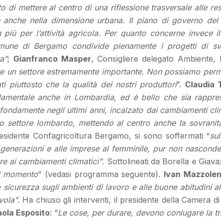
o di mettere al centro di una riflessione trasversale alle re
 anche nella dimensione urbana. Il piano di governo del t
 più per l’attività agricola. Per quanto concerne invece i
mune di Bergamo condivide pienamente i progetti di sv
a”
;
Gianfranco Masper
, Consigliere delegato Ambiente, 
re un settore estremamente importante. Non possiamo perme
i piuttosto che la qualità dei nostri produttori
”.
Claudia 
damentale anche in Lombardia, ed è bello che sia rappres
ndamente negli ultimi anni, incalzato dai cambiamenti climat
mo settore lombardo, mettendo al centro anche la sovranit
residente Confagricoltura Bergamo, si sono soffermati “
sul
enerazioni e alle imprese al femminile, pur non nascondend
re ai cambiamenti climatici”
. Sottolineati da Borella e Giava
el momento
” (vedasi programma seguente).
Ivan Mazzolen
sicurezza sugli ambienti di lavoro e alle buone abitudini alim
vola”
. Ha chiuso gli interventi, il presidente della Camer
aola Esposito
: “
Le cose, per durare, devono coniugare la t