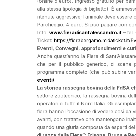
(online 5 euro). Ingresso gratuito per bamb
alla stessa tipologia di biglietto). È ammes
ritenute aggressive; l’animale deve essere 
Parcheggio: 4 euro. Si può pagare con contan
Info:
www.fieradisantalessandro.it
– tel.
Ticket:
https://fierabergamo.midaticket.it/
Eventi, Convegni, approfondimenti e cur
Anche quest’anno la Fiera di Sant’Alessand
che per il pubblico generico, di scena p
programma completo (che può subire variazio
eventi/
La storica rassegna bovina della FdSA che
settore zootecnico, la rassegna bovina dell
operatori di tutto il Nord Italia. Gli esempla
fiera hanno l’occasione di vedere così da vic
avanti, con trattative che mantengono inalte
quando una giuria composta da esperti del se
di razza della Fiera”: Frisona, Bruna e Re