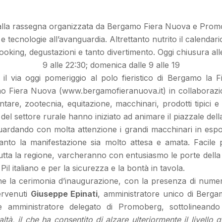
ti alla rassegna organizzata da Bergamo Fiera Nuova e Prom
 e tecnologie all’avanguardia. Altrettanto nutrito il calendari
ooking, degustazioni e tanto divertimento. Oggi chiusura alle
9 alle 22:30; domenica dalle 9 alle 19
 via oggi pomeriggio al polo fieristico di Bergamo la Fi
mo Fiera Nuova (www.bergamofieranuova.it) in collaboraz
ntare, zootecnia, equitazione, macchinari, prodotti tipici e
el settore rurale hanno iniziato ad animare il piazzale dell
, guardando con molta attenzione i grandi macchinari in esp
anto la manifestazione sia molto attesa e amata. Facil
utta la regione, varcheranno con entusiasmo le porte della F
Pil italiano e per la sicurezza e la bontà in tavola.
 la cerimonia d’inaugurazione, con la presenza di numerose
tervenuti
Giuseppe Epinati
, amministratore unico di Berg
 e amministratore delegato di Promoberg, sottolineando
 il che ha consentito di alzare ulteriormente il livello qual