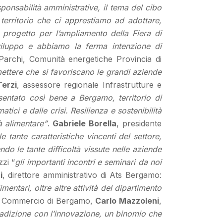
sponsabilità amministrative, il tema del cibo
erritorio che ci apprestiamo ad adottare,
l progetto per l’ampliamento della Fiera di
iluppo e abbiamo la ferma intenzione di
Parchi, Comunità energetiche Provincia di
ttere che si favoriscano le grandi aziende
Terzi
, assessore regionale Infrastrutture e
entato così bene a Bergamo, territorio di
ici e dalle crisi. Resilienza e sostenibilità
à alimentare”
.
Gabriele Borella
, presidente
le tante caratteristiche vincenti del settore,
o le tante difficoltà vissute nelle aziende
zzi “
gli importanti incontri e seminari da noi
i
, direttore amministrativo di Ats Bergamo:
entari, oltre altre attività del dipartimento
a di Commercio di Bergamo,
Carlo Mazzoleni
,
radizione con l’innovazione, un binomio che