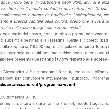
tica molto bene. In particolare negli ultimi anni si è alzat
ve sfide che il mondo contadino deve affrontare. Grazie qu
a manifestazione, a partire da Coldiretti e Confagricoltura, 
amo e Brescia capitale della cultura, credo che la Fiera d
erreni e nelle aziende agricole e zootecniche
”.
izionale taglio del nastro, con il pubblico pronto ad invadere
di superficie destinati alla rassegna: 16mila al coperto (padig
e alla zootecnia (18.500 mq) e all’equitazione (circa 16mil
ca regionale da molti anni sta richiamando l’attenzione di
imprese presenti quest’anno (+7,5% rispetto alla scorsa 
ant’Alessandro vi è certamente il format, che unisce all’ampia
li pensati per coinvolgere attivamente il pubblico. Programm
disantalessandro.it/programma-eventi
.30, domenica 9 – 19.
 domenica, intero 8 euro (online 7 euro); ridotto (ragazzi 