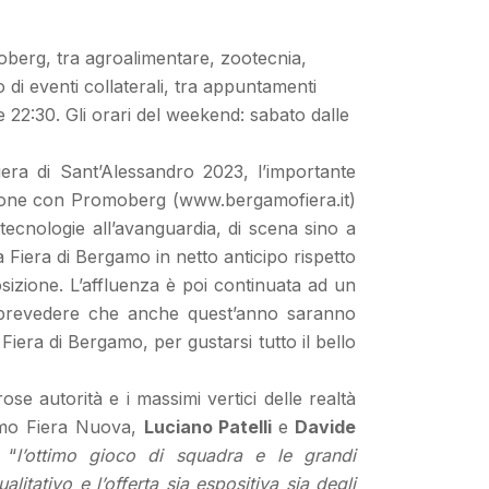
oberg, tra agroalimentare, zootecnia,
o di eventi collaterali, tra appuntamenti
 22:30. Gli orari del weekend: sabato dalle
era di Sant’Alessandro 2023, l’importante
ione con Promoberg (www.bergamofiera.it)
 tecnologie all’avanguardia, di scena sino a
a Fiera di Bergamo in netto anticipo rispetto
osizione. L’affluenza è poi continuata ad un
e prevedere che anche quest’anno saranno
iera di Bergamo, per gustarsi tutto il bello
 autorità e i massimi vertici delle realtà
amo Fiera Nuova,
Luciano Patelli
e
Davide
 “
l’ottimo gioco di squadra e le grandi
itativo e l’offerta sia espositiva sia degli