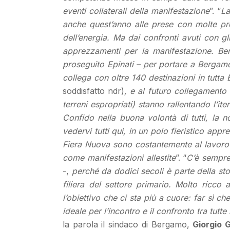
eventi collaterali della manifestazione
”. “
La
anche quest’anno alle prese con molte prob
dell’energia. Ma dai confronti avuti con gli
apprezzamenti per la manifestazione. Ber
proseguito Epinati – per portare a Bergamo
collega con oltre 140 destinazioni in tutt
soddisfatto ndr)
, e al futuro collegamento 
terreni espropriati) stanno rallentando l’ite
Confido nella buona volontà di tutti, la no
vedervi tutti qui, in un polo fieristico appr
Fiera Nuova sono costantemente al lavoro p
come manifestazioni allestite
”. “
C’è sempre
-,
perché da dodici secoli è parte della sto
filiera del settore primario. Molto ricco
l’obiettivo che ci sta più a cuore: far sì 
ideale per l’incontro e il confronto tra tutte 
la parola il sindaco di Bergamo,
Giorgio G