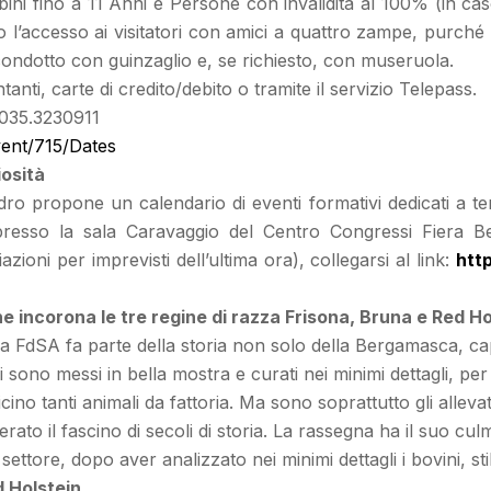
ini fino a 11 Anni e Persone con invalidità al 100% (in caso
so l’accesso ai visitatori con amici a quattro zampe, purché 
condotto con guinzaglio e, se richiesto, con museruola.
ti, carte di credito/debito o tramite il servizio Telepass.
 035.3230911
Event/715/Dates
iosità
ro propone un calendario di eventi formativi dedicati a temi
resso la sala Caravaggio del Centro Congressi Fiera Berg
ni per imprevisti dell’ultima ora), collegarsi al link:
htt
 incorona le tre regine di razza Frisona, Bruna e Red Ho
a FdSA fa parte della storia non solo della Bergamasca, capa
ri sono messi in bella mostra e curati nei minimi dettagli, per
ino tanti animali da fattoria. Ma sono soprattutto gli allevato
rato il fascino di secoli di storia. La rassegna ha il suo cu
ttore, dopo aver analizzato nei minimi dettagli i bovini, sti
d Holstein.