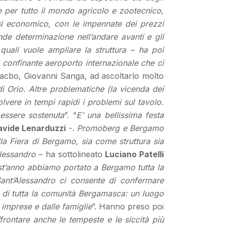
 per tutto il mondo agricolo e zootecnico,
risi economico, con le impennate dei prezzi
rande determinazione nell’andare avanti e gli
uali vuole ampliare la struttura – ha poi
 confinante aeroporto internazionale che ci
 Sacbo, Giovanni Sanga, ad ascoltarlo molto
di Orio. Altre problematiche (la vicenda dei
solvere in tempi rapidi i problemi sul tavolo.
 essere sostenuta
”. “
E’ una bellissima festa
vide Lenarduzzi
-.
Promoberg e Bergamo
la Fiera di Bergamo, sia come struttura sia
Alessandro
– ha sottolineato
Luciano Patelli
uest’anno abbiamo portato a Bergamo tutta la
 Sant’Alessandro ci consente di confermare
to di tutta la comunità Bergamasca: un luogo
le imprese e dalle famiglie
”. Hanno preso poi
affrontare anche le tempeste e le siccità più