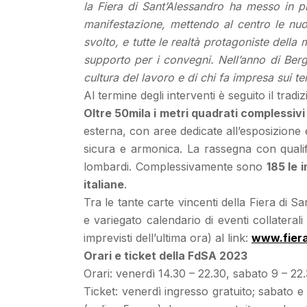
la Fiera di Sant’Alessandro ha messo in pra
manifestazione, mettendo al centro le nuo
svolto, e tutte le realtà protagoniste dell
supporto per i convegni. Nell’anno di Berg
cultura del lavoro e di chi fa impresa sui t
Al termine degli interventi è seguito il trad
Oltre 50mila i metri quadrati complessivi
esterna, con aree dedicate all’esposizione 
sicura e armonica. La rassegna con qualifi
lombardi. Complessivamente sono
185 le 
italiane
.
Tra le tante carte vincenti della Fiera di S
e variegato calendario di eventi collatera
imprevisti dell’ultima ora) al link:
www.fiera
Orari e ticket della FdSA 2023
Orari: venerdì 14.30 – 22.30, sabato 9 – 22
Ticket: venerdì ingresso gratuito; sabato e