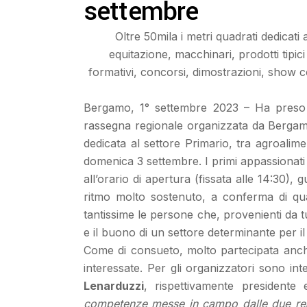
settembre
Oltre 50mila i metri quadrati dedica
equitazione, macchinari, prodotti tipici
formativi, concorsi, dimostrazioni, show c
Bergamo, 1° settembre 2023 – Ha preso il
rassegna regionale organizzata da Berga
dedicata al settore Primario, tra agroalime
domenica 3 settembre. I primi appassionati d
all’orario di apertura (fissata alle 14:30)
ritmo molto sostenuto, a conferma di qu
tantissime le persone che, provenienti da t
e il buono di un settore determinante per il 
Come di consueto, molto partecipata anche
interessate. Per gli organizzatori sono in
Lenarduzzi
, rispettivamente presidente
competenze messe in campo dalle due realtà,