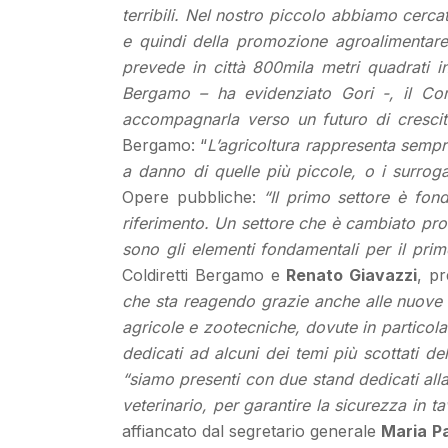
terribili. Nel nostro piccolo abbiamo cercat
e quindi della promozione agroalimentare
prevede in città 800mila metri quadrati in
Bergamo – ha evidenziato Gori -, il Co
accompagnarla verso un futuro di crescit
Bergamo: “
L’agricoltura rappresenta semp
a danno di quelle più piccole, o i surrogat
Opere pubbliche:
“Il primo settore è fon
riferimento. Un settore che è cambiato profo
sono gli elementi fondamentali per il pri
Coldiretti Bergamo e
Renato Giavazzi
, p
che sta reagendo grazie anche alle nuove g
agricole e zootecniche, dovute in particola
dedicati ad alcuni dei temi più scottati d
“siamo presenti con due stand dedicati alla 
veterinario, per garantire la sicurezza in ta
affiancato dal segretario generale
Maria P