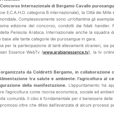
l Concorso Internazionale di Bergamo Cavallo purosang
 E.C.A.H.O. categoria B internazionale), la Città dei Mill
ne mondiale. Complessivamente sono un’ottantina gli esemplari
esima edizione del concorso, condotti dai fidati handler.
 della Penisola Arabica. Internazionale anche la squadra dei 
 in base alle tante categorie dei purosangue in gara.
per la partecipazione di tanti allevamenti stranieri, sia per
rabian Essence WebTv (
www.arabianessence.tv
), la tv onli
organizzata da Coldiretti Bergamo, in collaborazione 
imentazione tra salute e ambiente: l’agricoltura al c
ugurazione della manifestazione.
L’appuntamento ha appr
izzare l’agricoltura come risorsa economica, sociale ed ambie
 della comunità. Il cibo è fondamentale per il benessere dell
promossi oltre che difesi dall’avanzata di alcuni processi pe