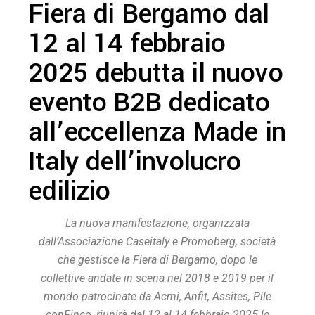
Fiera di Bergamo dal
12 al 14 febbraio
2025 debutta il nuovo
evento B2B dedicato
all’eccellenza Made in
Italy dell’involucro
edilizio
La nuova manifestazione, organizzata
dall’Associazione
Cas
eit
aly
e Promoberg, società
che gestisce la Fiera di Bergamo, dopo le
collettive andate in scena nel 2018 e 2019 per il
mondo patrocinate da Acmi, Anfit, Assites, Pile
con
Finco, riunirà dal 12 al 14 febbraio 2025 le