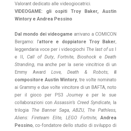
Valorant dedicato alle videogiocatrici.
VIDEOGAME: gli ospiti Troy Baker, Austin
Wintory e Andrea Pessino
Dal mondo dei videogame
arrivano a COMICON
Bergamo: l’
attore e doppiatore Troy Baker
,
leggendaria voce per i videogiochi
The last of us
I
e II,
Call of Duty
,
Fortnite
,
Bioshock
e
Death
Stranding
, ma anche per la serie vincitrice di un
Emmy Award
Love, Death & Robots
;
il
compositore Austin
Wintory
, tre volte nominato
ai Grammy e due volte vincitore di un BAFTA, noto
per il gioco per PS3
Journey
e per le sue
collaborazioni con
Assassin’s Creed Syndicate
, la
trilogia
The Banner Saga
,
ABZU, The Pathless,
Aliens:
Fireteam Elite, LEGO Fortnite
;
Andrea
Pessino
, co-fondatore dello studio di sviluppo di