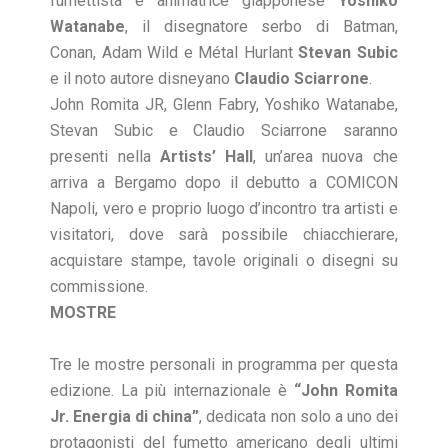
fumettista e animatrice giapponese
Yoshiko
Watanabe
, il disegnatore serbo di Batman,
Conan, Adam Wild e Métal Hurlant
Stevan Subic
e il noto autore disneyano
Claudio Sciarrone
.
John Romita JR, Glenn Fabry, Yoshiko Watanabe,
Stevan Subic e Claudio Sciarrone saranno
presenti nella
Artists’ Hall
, un’area nuova che
arriva a Bergamo dopo il debutto a COMICON
Napoli, vero e proprio luogo d’incontro tra artisti e
visitatori, dove sarà possibile chiacchierare,
acquistare stampe, tavole originali o disegni su
commissione.
MOSTRE
Tre le mostre personali in programma per questa
edizione. La più internazionale è
“John Romita
Jr. Energia di china”
, dedicata non solo a uno dei
protagonisti del fumetto americano degli ultimi