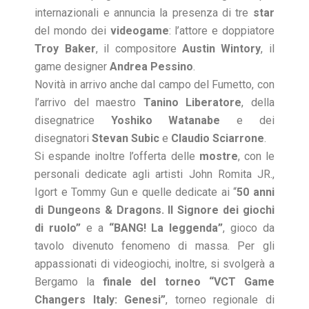
internazionali e annuncia la presenza di tre
star
del mondo dei
videogame
: l’attore e doppiatore
Troy Baker
, il compositore
Austin Wintory
, il
game designer
Andrea Pessino
.
Novità in arrivo anche dal campo del Fumetto, con
l’arrivo del maestro
Tanino Liberatore
, della
disegnatrice
Yoshiko Watanabe
e dei
disegnatori
Stevan Subic
e
Claudio Sciarrone
.
Si espande inoltre l’offerta delle
mostre
, con le
personali dedicate agli artisti John Romita JR.,
Igort e Tommy Gun e quelle dedicate ai “
50 anni
di Dungeons & Dragons. Il Signore dei giochi
di ruolo”
e a
“BANG! La leggenda”
, gioco da
tavolo divenuto fenomeno di massa. Per gli
appassionati di videogiochi, inoltre, si svolgerà a
Bergamo la
finale del torneo “VCT Game
Changers Italy: Genesi”
, torneo regionale di