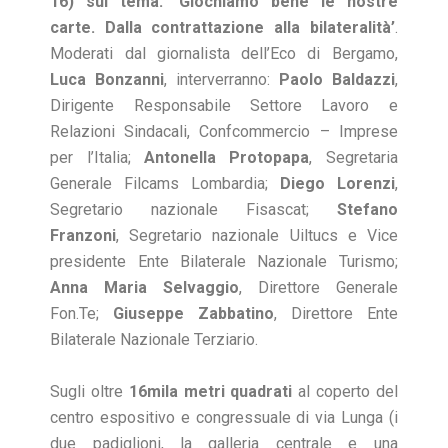
16) sul tema: ‘Giochiamo bene le nostre
carte. Dalla contrattazione alla bilateralità’
.
Moderati dal giornalista dell’Eco di Bergamo,
Luca Bonzanni
, interverranno:
Paolo Baldazzi
,
Dirigente Responsabile Settore Lavoro e
Relazioni Sindacali, Confcommercio – Imprese
per l’Italia;
Antonella Protopapa
, Segretaria
Generale Filcams Lombardia;
Diego Lorenzi
,
Segretario nazionale Fisascat;
Stefano
Franzoni
, Segretario nazionale Uiltucs e Vice
presidente Ente Bilaterale Nazionale Turismo;
Anna Maria Selvaggio
, Direttore Generale
Fon.Te;
Giuseppe Zabbatino
, Direttore Ente
Bilaterale Nazionale Terziario.
Sugli oltre
16mila metri quadrati
al coperto del
centro espositivo e congressuale di via Lunga (i
due padiglioni, la galleria centrale e una