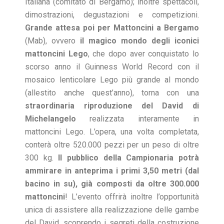
Italiana (comitato di Bergamo); inoltre spettacoli,
dimostrazioni, degustazioni e competizioni.
Grande attesa poi per
Mattoncini a Bergamo
(Mab), ovvero
il magico mondo degli iconici
mattoncini Lego
, che dopo aver conquistato lo
scorso anno il Guinness World Record con il
mosaico lenticolare Lego più grande al mondo
(allestito anche quest’anno), torna con una
straordinaria riproduzione del David di
Michelangelo
realizzata interamente in
mattoncini Lego. L’opera, una volta completata,
conterà oltre 520.000 pezzi per un peso di oltre
300 kg.
Il pubblico della Campionaria potrà
ammirare in anteprima i primi 3,50 metri (dal
bacino in su), già composti da oltre 300.000
mattoncini
! L’evento offrirà inoltre l’opportunità
unica di assistere alla realizzazione delle gambe
del David, scoprendo i segreti della costruzione