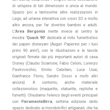
di un’opera di tali dimensioni e unica al mondo.
Spazio poi a tantissime altre realizzazioni in
Lego, ad un’area interattiva con visori 3D e molto
altro ancora, per far divertire bambini e adulti.
L
’Area Bergomix
mette invece al centro la
mostra ‘
Quack 90’
dedicata al mito fumettistico
dei paperi disneyani (Auguri Paperino per i tuoi
primi 90 anni!), con le illustrazioni e le tavole
originali firmate dai più importanti autori di casa
Disney (Claudio Sciarrone, Fabio Celoni, Lorenzo
Pastrovicchio, Emilio Catellani, Luca Usai,
Gianfranco Florio, Sandro Dossi e molti altri
ancora). A contorno, anche materiale
collezionistico (maquette, statuette, repliche e
fumetti). Chiudiamo l’elenco degli eventi principali
con
FieramenteBirra
, settima edizione dello
spazio dedicato ai microbirrifici artigianali, che ha