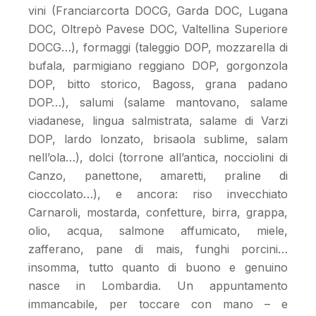
vini (Franciarcorta DOCG, Garda DOC, Lugana
DOC, Oltrepò Pavese DOC, Valtellina Superiore
DOCG…), formaggi (taleggio DOP, mozzarella di
bufala, parmigiano reggiano DOP, gorgonzola
DOP, bitto storico, Bagoss, grana padano
DOP…), salumi (salame mantovano, salame
viadanese, lingua salmistrata, salame di Varzi
DOP, lardo lonzato, brisaola sublime, salam
nell’ola…), dolci (torrone all’antica, nocciolini di
Canzo, panettone, amaretti, praline di
cioccolato…), e ancora: riso invecchiato
Carnaroli, mostarda, confetture, birra, grappa,
olio, acqua, salmone affumicato, miele,
zafferano, pane di mais, funghi porcini…
insomma, tutto quanto di buono e genuino
nasce in Lombardia. Un appuntamento
immancabile, per toccare con mano – e