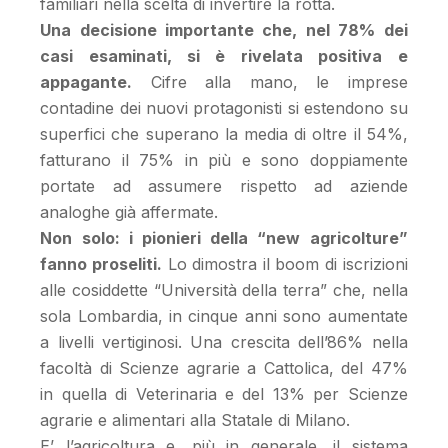
familiari nella scelta di invertire la rotta.
Una decisione importante che, nel 78% dei
casi esaminati, si è rivelata positiva e
appagante.
Cifre alla mano, le imprese
contadine dei nuovi protagonisti si estendono su
superfici che superano la media di oltre il 54%,
fatturano il 75% in più e sono doppiamente
portate ad assumere rispetto ad aziende
analoghe già affermate.
Non solo: i pionieri della “new agricolture”
fanno proseliti.
Lo dimostra il boom di iscrizioni
alle cosiddette “Università della terra” che, nella
sola Lombardia, in cinque anni sono aumentate
a livelli vertiginosi. Una crescita dell’86% nella
facoltà di Scienze agrarie a Cattolica, del 47%
in quella di Veterinaria e del 13% per Scienze
agrarie e alimentari alla Statale di Milano.
E’ l’agricoltura e, più in generale, il sistema