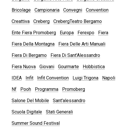
Bricolage
Campionaria
Convegni
Convention
Creattiva
Creberg
CrebergTeatro Bergamo
Ente Fiera Promoberg
Europa
Ferexpo
Fiera
Fiera Della Montagna
Fiera Delle Arti Manuali
Fiera Di Bergamo
Fiera Di Sant’Alessandro
Fiera Nuova
Giovani
Gourmarte
Hobbistica
IDEA
Infit
Infit Convention
Luigi Trigona
Napoli
Nf
Pooh
Programma
Promoberg
Salone Del Mobile
Sant'alessandro
Scuola Digitale
Stati Generali
Summer Sound Festival