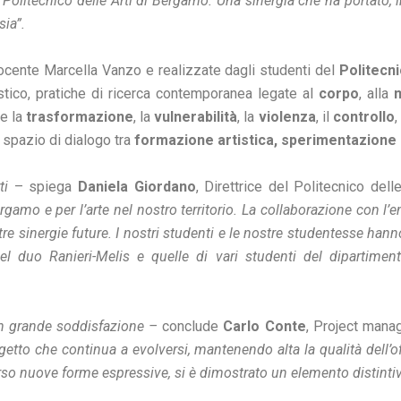
 Politecnico delle Arti di Bergamo. Una sinergia che ha portato, 
sia”.
docente Marcella Vanzo e realizzate dagli studenti del
Politecn
istico, pratiche di ricerca contemporanea legate al
corpo
, alla
e la
trasformazione
, la
vulnerabilità
, la
violenza
, il
controllo
,
 spazio di dialogo tra
formazione artistica, sperimentazione 
rti
– spiega
Daniela Giordano
, Direttrice del Politecnico del
gamo e per l’arte nel nostro territorio. La collaborazione con l’e
re sinergie future. I nostri studenti e le nostre studentesse hanno a
el duo Ranieri-Melis e quelle di vari studenti del dipartimento
n grande soddisfazione –
conclude
Carlo Conte
, Project mana
etto che continua a evolversi, mantenendo alta la qualità dell’offe
rso nuove forme espressive, si è dimostrato un elemento distintiv