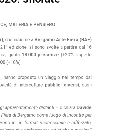
E, MATERIA E PENSIERO
A)
, che insieme a
Bergamo Arte Fiera (BAF)
 21ª edizione, si sono svolte a partire dal 16
tura, quota
18.000 presenze
(+20% rispetto
200
(+10%).
ato, hanno proposto un viaggio nel tempo dal
acità di intercettare
pubblici diversi
, dagli
ggi apparentemente distanti
– dichiara
Davide
a Fiera di Bergamo come luogo di incontro per
ivono in un format riconoscibile e rafforzato,