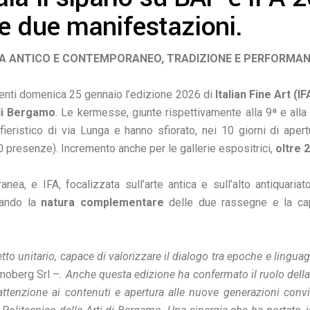
e due manifestazioni.
RA ANTICO E CONTEMPORANEO, TRADIZIONE E PERFORMANC
tenti domenica 25 gennaio l’edizione 2026 di
Italian Fine Art (IF
di Bergamo
. Le kermesse, giunte rispettivamente alla 9ª e alla
ieristico di via Lunga e hanno sfiorato, nei 10 giorni di aper
0 presenze). Incremento anche per le gallerie espositrici,
oltre 
nea, e IFA, focalizzata sull’arte antica e sull’alto antiquari
ando la
natura complementare
delle due rassegne e la cap
o unitario, capace di valorizzare il dialogo tra epoche e lingua
moberg Srl –
. Anche questa edizione ha confermato il ruolo dell
, attenzione ai contenuti e apertura alle nuove generazioni conv