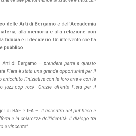
insieme alle performance artistiche e musicali
ico delle Arti di Bergamo
e dell’
Accademia
materia
, alla
memoria
e alla
relazione con
 la
fiducia
e il
desiderio
. Un intervento che ha
e pubblico
.
le Arti di Bergamo
– prendere parte a questo
nte Fiera è stata una grande opportunità per il
rricchito l’iniziativa con la loro arte e con le
 jazz-pop rock. Grazie all’ente Fiera per il
ger di BAF e IFA –
. Il riscontro del pubblico e
rta e la chiarezza dell’identità. Il dialogo tra
o e vincente”.