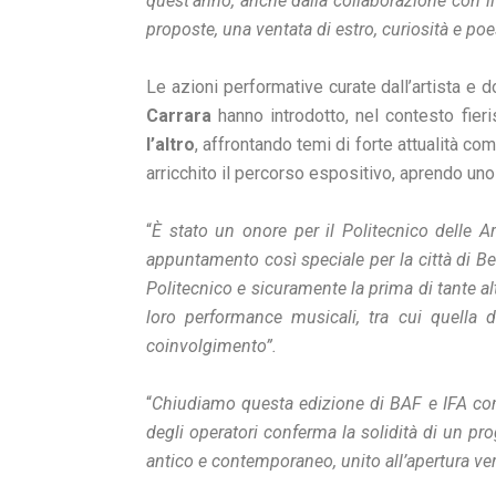
quest’anno, anche dalla collaborazione con il
proposte, una ventata di estro, curiosità e poe
Le azioni performative curate dall’artista e 
Carrara
hanno introdotto, nel contesto fier
l’altro
, affrontando temi di forte attualità com
arricchito il percorso espositivo, aprendo uno
“
È stato un onore per il Politecnico delle A
appuntamento così speciale per la città di Ber
Politecnico e sicuramente la prima di tante alt
loro performance musicali, tra cui quella d
coinvolgimento”.
“
Chiudiamo questa edizione di BAF e IFA co
degli operatori conferma la solidità di un prog
antico e contemporaneo, unito all’apertura ve