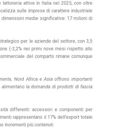
lattoneria attive in Italia nel 2025, con oltre
focalizza sulle imprese di carattere industriale
 dimensioni medie significative: 17 milioni di
rategico per le aziende del settore, con 3,5
sione (-2,2% nei primi nove mesi rispetto allo
cia commerciale del comparto rimane comunque
riente, Nord Africa e Asia offrono importanti
he alimentano la domanda di prodotti di fascia
nsità differenti: accessori e componenti per
amenti rappresentano il 17% dell’export totale
o incrementi più contenuti.