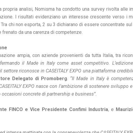
 propria analisi, Nomisma ha condotto una survey rivolta alle 
azione. I risultati evidenziano un interesse crescente verso i m
. Tra chi non esporta, 2 su 3 dichiarano di essere concentrate sul
3 è frenato da una carenza di competenze.
ione
ione ampia, con aziende provenienti da tutta Italia, tra rico
nfermando il Made in Italy come asset competitivo. L’edizion
l settore riconosce in CASEITALY EXPO una piattaforma credibile 
atore Delegato di Promoberg
.
“Il Made in Italy è competenz
e. CASEITALY EXPO nasce con l’ambizione di sostenere sviluppo e 
o occasioni concrete di partnership e business”.
nte FINCO e Vice Presidente Confimi Industria
, e
Maurizi
te ed intensa mattinata con la consapevolezza che CASEITALY EXPO