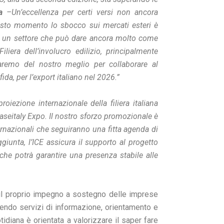
a
–Un’eccellenza per certi versi non ancora
esto momento lo sbocco sui mercati esteri è
per un settore che può dare ancora molto come
era dell’involucro edilizio, principalmente
aremo del nostro meglio per collaborare al
da, per l’export italiano nel 2026.”
proiezione internazionale della filiera italiana
aseitaly Expo. Il nostro sforzo promozionale è
ernazionali che seguiranno una fitta agenda di
aggiunta, l’ICE assicura il supporto al progetto
he potrà garantire una presenza stabile alle
o il proprio impegno a sostegno delle imprese
frendo servizi di informazione, orientamento e
idiana è orientata a valorizzare il saper fare