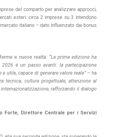
imprese del comparto per analizzare approcci,
ercati esteri: circa 2 imprese su 3 intendono
 mercato italiano – dato influenzato dai bonus
nferme e nuove realtà
. “La prima edizione ha
e 2026 è un passo avanti: la partecipazione
e utile, capace di generare valore reale”
– ha
a tecnica, cultura progettuale, attenzione al
internazionalizzazione, rafforzando il dialogo
o Forte, Direttore Centrale per i Servizi
, alla sua seconda edizione, sta superando le