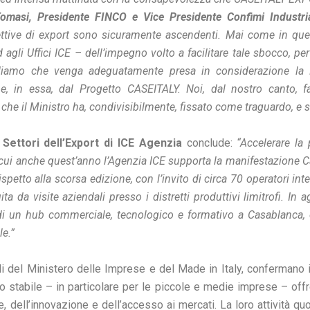
Tomasi, Presidente FINCO e Vice Presidente Confimi Industri
ttive di export sono sicuramente ascendenti. Mai come in qu
 agli Uffici ICE – dell’impegno volto a facilitare tale sbocco, 
iamo che venga adeguatamente presa in considerazione la Fili
, in essa, dal Progetto CASEITALY. Noi, dal nostro canto, f
he il Ministro ha, condivisibilmente, fissato come traguardo, e sfi
 Settori dell’Export di ICE Agenzia
conclude:
“Accelerare la 
on cui anche quest’anno l’Agenzia ICE supporta la manifestazione C
etto alla scorsa edizione, con l’invito di circa 70 operatori int
a da visite aziendali presso i distretti produttivi limitrofi. In 
i un hub commerciale, tecnologico e formativo a Casablanca, c
le.”
riali del Ministero delle Imprese e del Made in Italy, conferman
to stabile – in particolare per le piccole e medie imprese – of
ll’innovazione e dell’accesso ai mercati. La loro attività quot