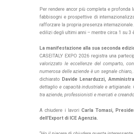
Per rendere ancor più completa e profonda la
fabbisogni e prospettive di internazionalizz
rafforzare la propria presenza internazionale
edilizi degli ultimi anni – mentre circa 1 su 
La manifestazione alla sua seconda ediz
CASEITALY EXPO 2026 registra una partecipaz
valorizzato le eccellenze del comparto, co
numerosa delle aziende è un segnale chiaro, i
dichiarato
Davide Lenarduzzi, Amministr
dettaglio e capacità industriale e artigianal
tra aziende, professionisti e mercati e creand
A chiudere i lavori
Carla Tomasi, Preside
dell’Export di ICE Agenzia.
“
Ho il piacere di chiudere questa interessan