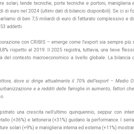
 solari, tende tecniche, porte tecniche e portoni, maniglieria e 
di di euro nel 2024 (ultimi dati di bilancio disponibili). Se ci si 
rliamo di ben 7,5 miliardi di euro di fatturato complessivo e di
53 addetti.
laborazione con CRIBIS – emerge come l’export sia sempre più st
8,8% rispetto al 2019. Il 2025 registra, tuttavia, una lieve fles
oltà del contesto macroeconomico a livello globale. La bilan
settore, dove si dirige attualmente il 70% dell’export – Medio O
e urbanizzazione e a redditi delle famiglie in aumento, fattori c
o.
strato una crescita nell’ultimo quinquennio, seppur con inte
etallo (+36%) e lattoneria (+31%) guidano la performance. I serr
ture solari (+9%) e maniglieria interna ed esterna (+11%) mostran