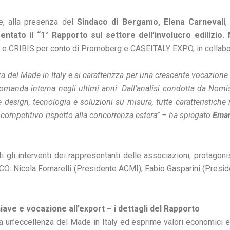
le, alla presenza del
Sindaco di Bergamo, Elena Carnevali
,
entato il “1° Rapporto sul settore dell’involucro edilizio
 e CRIBIS per conto di Promoberg e CASEITALY EXPO, in collabor
enza del Made in Italy e si caratterizza per una crescente vocazione
a domanda interna negli ultimi anni. Dall’analisi condotta da N
 design, tecnologia e soluzioni su misura, tutte caratteristiche
competitivo rispetto alla concorrenza estera” – ha spiegato
Eman
 gli interventi dei rappresentanti delle associazioni, protagon
NCO: Nicola Fornarelli (Presidente ACMI), Fabio Gasparini (Pres
chiave e vocazione all’export – i dettagli del Rapporto
ta un’eccellenza del Made in Italy ed esprime valori economici e 