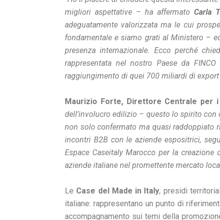
migliori aspettative – ha affermato
Carla 
adeguatamente valorizzata ma le cui prospe
fondamentale e siamo grati al Ministero – ed
presenza internazionale. Ecco perché chied
rappresentata nel nostro Paese da FINCO e
raggiungimento di quei 700 miliardi di export c
Maurizio Forte, Direttore Centrale per i
dell’involucro edilizio – questo lo spirito c
non solo confermato ma quasi raddoppiato risp
incontri B2B con le aziende espositrici, seguit
Espace Caseitaly Marocco per la creazione d
aziende italiane nel promettente mercato loca
Le
Case del Made in Italy
, presidi territo
italiane: rappresentano un punto di riferimen
accompagnamento sui temi della promozione, de