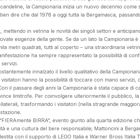
a candeline, la Campionaria inizia un nuovo decennio come
ben dire che dal 1978 a oggi tutta la Bergamasca, passandos
, mettendo in vetrina le novità dei singoli settori e antici
novate esigenze della gente. Se da un lato la Campionaria è
a metri quadrati, tutti al coperto – una straordinaria vetr
 la manifestazione ha sempre rappresentato la possibilità di c
servizi.
stantemente innalzato il livello qualitativo della Campionari
I visitatori hanno la possibilità di toccare con mano servizi,
o. Con il passare degli anni la Campionaria è stata capace di 
ince limitrofe. Per coinvolgere ulteriormente il pubblico, la
aterali, trasformando i visitatori (nella stragrande maggior
estazione.
 “FIERAmente BIRRA”, evento giunto alla quarta edizione che
lità e una cultura del bere responsabile; Mattoncini a Berga
, allestita con il supporto di LEGO Italia e Warner Bross Ital