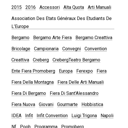
2015
2016
Accessori
Alta Quota
Arti Manuali
Association Des Etats Généraux Des Etudiants De
L’Europe
Bergamo
Bergamo Arte Fiera
Bergamo Creattiva
Bricolage
Campionaria
Convegni
Convention
Creattiva
Creberg
CrebergTeatro Bergamo
Ente Fiera Promoberg
Europa
Ferexpo
Fiera
Fiera Della Montagna
Fiera Delle Arti Manuali
Fiera Di Bergamo
Fiera Di Sant’Alessandro
Fiera Nuova
Giovani
Gourmarte
Hobbistica
IDEA
Infit
Infit Convention
Luigi Trigona
Napoli
Nf
Pooh
Programma
Promoberg