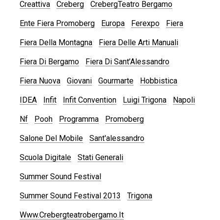
Creattiva
Creberg
CrebergTeatro Bergamo
Ente Fiera Promoberg
Europa
Ferexpo
Fiera
Fiera Della Montagna
Fiera Delle Arti Manuali
Fiera Di Bergamo
Fiera Di Sant’Alessandro
Fiera Nuova
Giovani
Gourmarte
Hobbistica
IDEA
Infit
Infit Convention
Luigi Trigona
Napoli
Nf
Pooh
Programma
Promoberg
Salone Del Mobile
Sant'alessandro
Scuola Digitale
Stati Generali
Summer Sound Festival
Summer Sound Festival 2013
Trigona
Www.crebergteatrobergamo.it