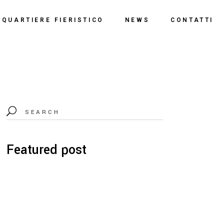
o
QUARTIERE FIERISTICO
NEWS
CONTATTI
ssi
ne
Polo Espositivo
Centro Congressi
Documentazione
Featured post