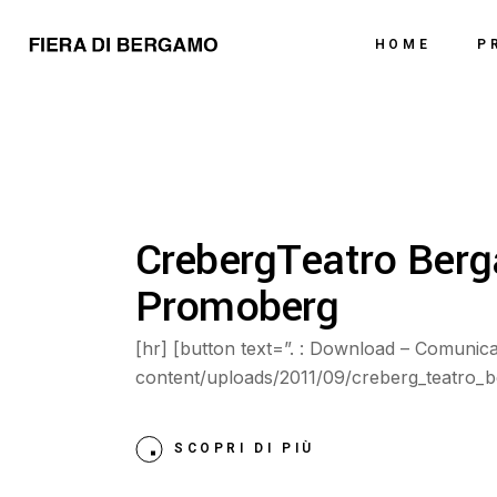
Chi Siamo
HOME
P
Dove Siamo
Ch
Do
CrebergTeatro Berg
Promoberg
[hr] [button text=”. : Download – Comunic
content/uploads/2011/09/creberg_teatro
SCOPRI DI PIÙ