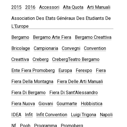
2015
2016
Accessori
Alta Quota
Arti Manuali
Association Des Etats Généraux Des Etudiants De
L’Europe
Bergamo
Bergamo Arte Fiera
Bergamo Creattiva
Bricolage
Campionaria
Convegni
Convention
Creattiva
Creberg
CrebergTeatro Bergamo
Ente Fiera Promoberg
Europa
Ferexpo
Fiera
Fiera Della Montagna
Fiera Delle Arti Manuali
Fiera Di Bergamo
Fiera Di Sant’Alessandro
Fiera Nuova
Giovani
Gourmarte
Hobbistica
IDEA
Infit
Infit Convention
Luigi Trigona
Napoli
Nf
Pooh
Programma
Promoberg