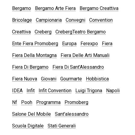
Bergamo
Bergamo Arte Fiera
Bergamo Creattiva
Bricolage
Campionaria
Convegni
Convention
Creattiva
Creberg
CrebergTeatro Bergamo
Ente Fiera Promoberg
Europa
Ferexpo
Fiera
Fiera Della Montagna
Fiera Delle Arti Manuali
Fiera Di Bergamo
Fiera Di Sant’Alessandro
Fiera Nuova
Giovani
Gourmarte
Hobbistica
IDEA
Infit
Infit Convention
Luigi Trigona
Napoli
Nf
Pooh
Programma
Promoberg
Salone Del Mobile
Sant'alessandro
Scuola Digitale
Stati Generali