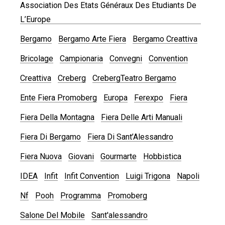
Association Des Etats Généraux Des Etudiants De
L’Europe
Bergamo
Bergamo Arte Fiera
Bergamo Creattiva
Bricolage
Campionaria
Convegni
Convention
Creattiva
Creberg
CrebergTeatro Bergamo
Ente Fiera Promoberg
Europa
Ferexpo
Fiera
Fiera Della Montagna
Fiera Delle Arti Manuali
Fiera Di Bergamo
Fiera Di Sant’Alessandro
Fiera Nuova
Giovani
Gourmarte
Hobbistica
IDEA
Infit
Infit Convention
Luigi Trigona
Napoli
Nf
Pooh
Programma
Promoberg
Salone Del Mobile
Sant'alessandro