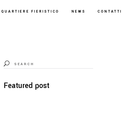
o
QUARTIERE FIERISTICO
NEWS
CONTATTI
ssi
ne
Polo Espositivo
Centro Congressi
Documentazione
Featured post