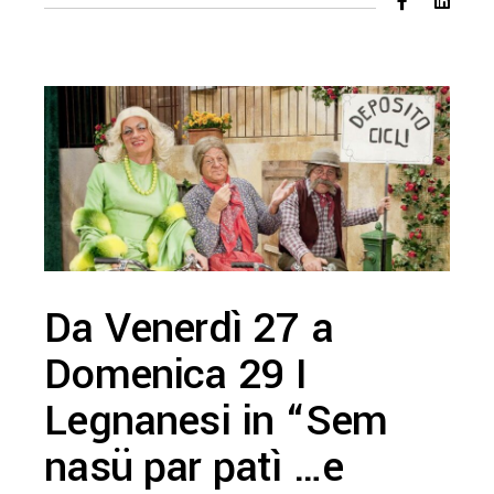
Da Venerdì 27 a
Domenica 29 I
Legnanesi in “Sem
nasü par patì …e