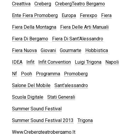
Creattiva
Creberg
CrebergTeatro Bergamo
Ente Fiera Promoberg
Europa
Ferexpo
Fiera
Fiera Della Montagna
Fiera Delle Arti Manuali
Fiera Di Bergamo
Fiera Di Sant’Alessandro
Fiera Nuova
Giovani
Gourmarte
Hobbistica
IDEA
Infit
Infit Convention
Luigi Trigona
Napoli
Nf
Pooh
Programma
Promoberg
Salone Del Mobile
Sant'alessandro
Scuola Digitale
Stati Generali
Summer Sound Festival
Summer Sound Festival 2013
Trigona
Www.crebergteatrobergamo.it