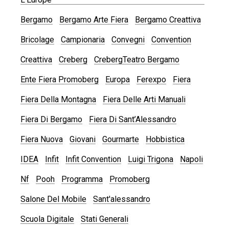
Bergamo
Bergamo Arte Fiera
Bergamo Creattiva
Bricolage
Campionaria
Convegni
Convention
Creattiva
Creberg
CrebergTeatro Bergamo
Ente Fiera Promoberg
Europa
Ferexpo
Fiera
Fiera Della Montagna
Fiera Delle Arti Manuali
Fiera Di Bergamo
Fiera Di Sant’Alessandro
Fiera Nuova
Giovani
Gourmarte
Hobbistica
IDEA
Infit
Infit Convention
Luigi Trigona
Napoli
Nf
Pooh
Programma
Promoberg
Salone Del Mobile
Sant'alessandro
Scuola Digitale
Stati Generali