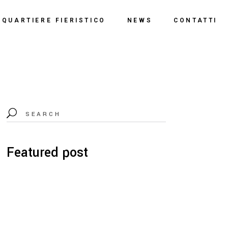
o
QUARTIERE FIERISTICO
NEWS
CONTATTI
ssi
ne
Polo Espositivo
Centro Congressi
Documentazione
Featured post