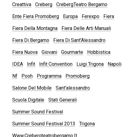
Creattiva
Creberg
CrebergTeatro Bergamo
Ente Fiera Promoberg
Europa
Ferexpo
Fiera
Fiera Della Montagna
Fiera Delle Arti Manuali
Fiera Di Bergamo
Fiera Di Sant’Alessandro
Fiera Nuova
Giovani
Gourmarte
Hobbistica
IDEA
Infit
Infit Convention
Luigi Trigona
Napoli
Nf
Pooh
Programma
Promoberg
Salone Del Mobile
Sant'alessandro
Scuola Digitale
Stati Generali
Summer Sound Festival
Summer Sound Festival 2013
Trigona
Www.crebergteatrobergamo.it