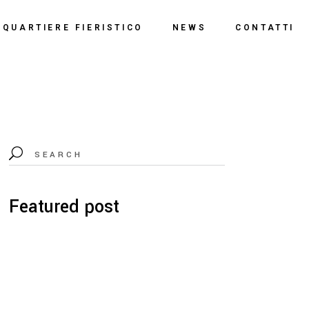
o
QUARTIERE FIERISTICO
NEWS
CONTATTI
ssi
ne
Polo Espositivo
Centro Congressi
Documentazione
Featured post