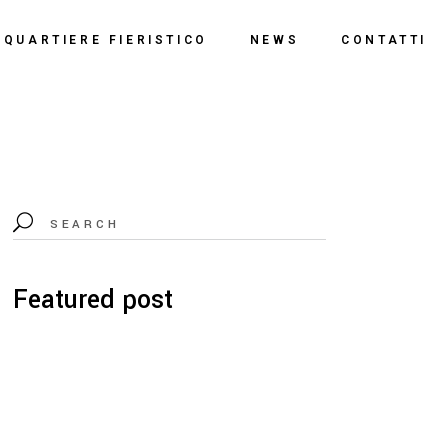
o
QUARTIERE FIERISTICO
NEWS
CONTATTI
ssi
ne
Polo Espositivo
Centro Congressi
Documentazione
Featured post