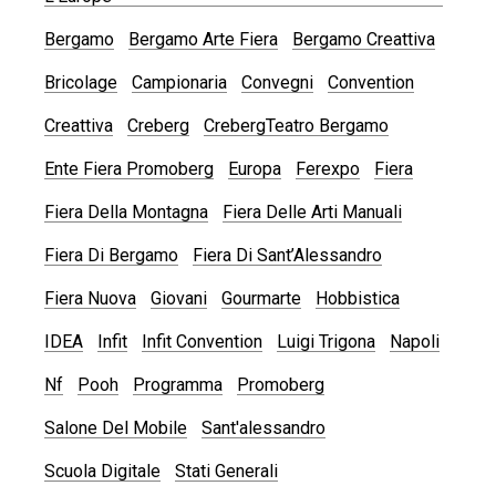
Bergamo
Bergamo Arte Fiera
Bergamo Creattiva
Bricolage
Campionaria
Convegni
Convention
Creattiva
Creberg
CrebergTeatro Bergamo
Ente Fiera Promoberg
Europa
Ferexpo
Fiera
Fiera Della Montagna
Fiera Delle Arti Manuali
Fiera Di Bergamo
Fiera Di Sant’Alessandro
Fiera Nuova
Giovani
Gourmarte
Hobbistica
IDEA
Infit
Infit Convention
Luigi Trigona
Napoli
Nf
Pooh
Programma
Promoberg
Salone Del Mobile
Sant'alessandro
Scuola Digitale
Stati Generali