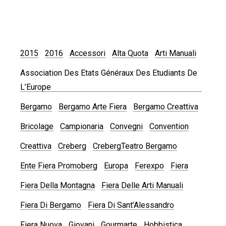
2015
2016
Accessori
Alta Quota
Arti Manuali
Association Des Etats Généraux Des Etudiants De
L’Europe
Bergamo
Bergamo Arte Fiera
Bergamo Creattiva
Bricolage
Campionaria
Convegni
Convention
Creattiva
Creberg
CrebergTeatro Bergamo
Ente Fiera Promoberg
Europa
Ferexpo
Fiera
Fiera Della Montagna
Fiera Delle Arti Manuali
Fiera Di Bergamo
Fiera Di Sant’Alessandro
Fiera Nuova
Giovani
Gourmarte
Hobbistica