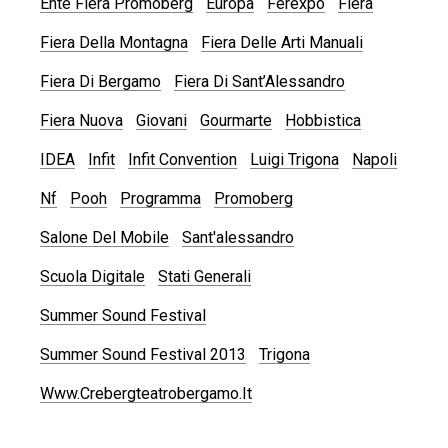
Ente Fiera Promoberg
Europa
Ferexpo
Fiera
Fiera Della Montagna
Fiera Delle Arti Manuali
Fiera Di Bergamo
Fiera Di Sant’Alessandro
Fiera Nuova
Giovani
Gourmarte
Hobbistica
IDEA
Infit
Infit Convention
Luigi Trigona
Napoli
Nf
Pooh
Programma
Promoberg
Salone Del Mobile
Sant'alessandro
Scuola Digitale
Stati Generali
Summer Sound Festival
Summer Sound Festival 2013
Trigona
Www.crebergteatrobergamo.it