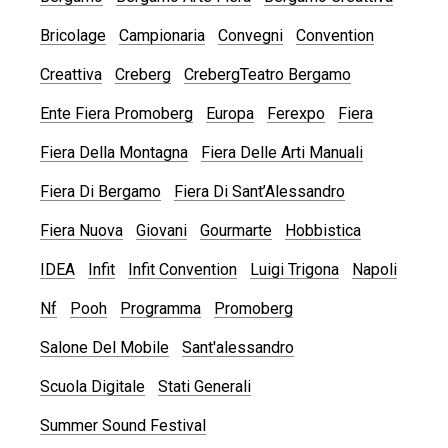
Bricolage
Campionaria
Convegni
Convention
Creattiva
Creberg
CrebergTeatro Bergamo
Ente Fiera Promoberg
Europa
Ferexpo
Fiera
Fiera Della Montagna
Fiera Delle Arti Manuali
Fiera Di Bergamo
Fiera Di Sant’Alessandro
Fiera Nuova
Giovani
Gourmarte
Hobbistica
IDEA
Infit
Infit Convention
Luigi Trigona
Napoli
Nf
Pooh
Programma
Promoberg
Salone Del Mobile
Sant'alessandro
Scuola Digitale
Stati Generali
Summer Sound Festival