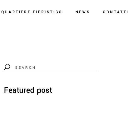
o
QUARTIERE FIERISTICO
NEWS
CONTATTI
ssi
ne
Polo Espositivo
Centro Congressi
Documentazione
Featured post