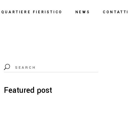
o
QUARTIERE FIERISTICO
NEWS
CONTATTI
ssi
ne
Polo Espositivo
Centro Congressi
Documentazione
Featured post