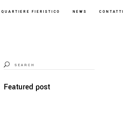
o
QUARTIERE FIERISTICO
NEWS
CONTATTI
ssi
ne
Polo Espositivo
Centro Congressi
Documentazione
Featured post