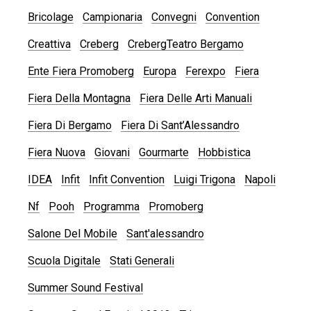
Bricolage
Campionaria
Convegni
Convention
Creattiva
Creberg
CrebergTeatro Bergamo
Ente Fiera Promoberg
Europa
Ferexpo
Fiera
Fiera Della Montagna
Fiera Delle Arti Manuali
Fiera Di Bergamo
Fiera Di Sant’Alessandro
Fiera Nuova
Giovani
Gourmarte
Hobbistica
IDEA
Infit
Infit Convention
Luigi Trigona
Napoli
Nf
Pooh
Programma
Promoberg
Salone Del Mobile
Sant'alessandro
Scuola Digitale
Stati Generali
Summer Sound Festival